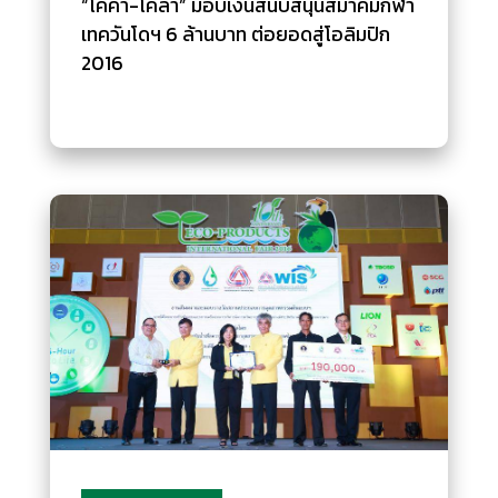
“โคคา-โคลา” มอบเงินสนับสนุนสมาคมกีฬา
เทควันโดฯ 6 ล้านบาท ต่อยอดสู่โอลิมปิก
2016