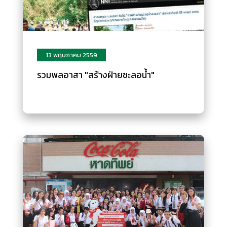
13 พฤษภาคม 2559
รวมพลอาสา "สร้างฝ่ายชะลอน้ำ"