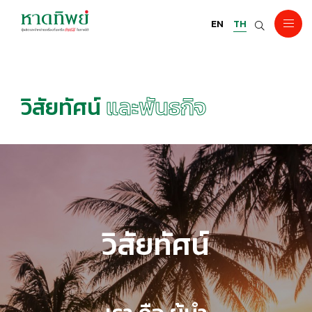
EN
TH
วิสัยทัศน์
และพันธกิจ
วิสัยทัศน์