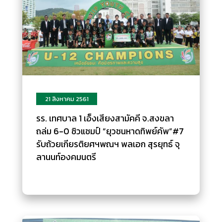
21 สิงหาคม 2561
รร. เทศบาล 1 เอ็งเสียงสามัคคี จ.สงขลา
ถล่ม 6-0 ซิวแชมป์ “ยุวชนหาดทิพย์คัพ”#7
รับถ้วยเกียรติยศฯพณฯ พลเอก สุรยุทธ์ จุ
ลานนท์องคมนตรี