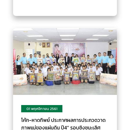
01 พฤศจิกายน 2561
โค้ก-หาดทิพย์ ประกาศผลการประกวดวาด
ภาพแม่ของแผ่นดิน ปี4” รอบชิงชนะเลิศ