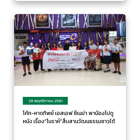
29 พฤศจิกายน 2561
โค้ก-หาดทิพย์ เอสเอฟ ซีเนม่า พาน้องไปดู
หนัง เรื่อง“โนราห์”สืบสานวัฒนธรรมชาวใต้