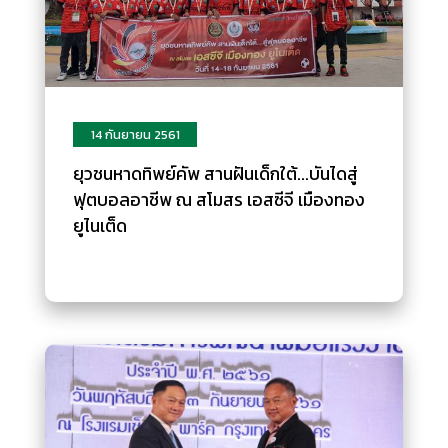
14 กันยายน 2561
ยุวชนหาดทิพย์คัพ สานฝันเด็กใต้...บันไดสู่
ฟุตบอลอาชีพ ณ สโมสร เอสซีจี เมืองทอง
ยูไนเต็ด