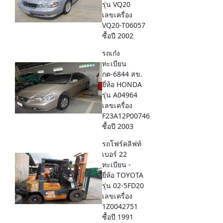
รุ่น VQ20
เลขเครื่อง
VQ20-T06057
ซื้อปี 2002
รถเก๋ง
ทะเบียน
กต-6844 สข.
ยี่ห้อ HONDA
รุ่น A04964
เลขเครื่อง
F23A12P00746
ซื้อปี 2003
รถโฟร์คลิฟท์
เบอร์ 22
ทะเบียน -
ยี่ห้อ TOYOTA
รุ่น 02-5FD20
เลขเครื่อง
1Z0042751
ซื้อปี 1991