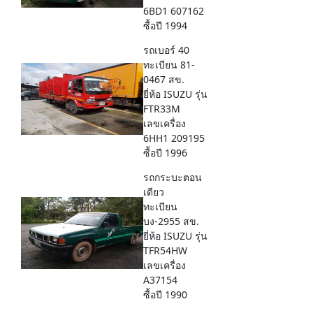
6BD1 607162
ซื้อปี 1994
รถเบอร์ 40
ทะเบียน 81-
0467 สข.
ยี่ห้อ ISUZU รุ่น
FTR33M
เลขเครื่อง
6HH1 209195
ซื้อปี 1996
รถกระบะตอน
เดียว
ทะเบียน
บง-2955 สข.
ยี่ห้อ ISUZU รุ่น
TFR54HW
เลขเครื่อง
A37154
ซื้อปี 1990