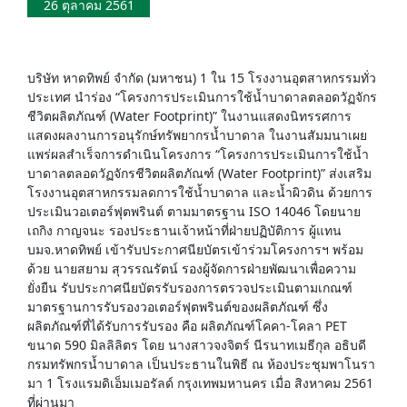
26 ตุลาคม 2561
บริษัท หาดทิพย์ จำกัด (มหาชน) 1 ใน 15 โรงงานอุตสาหกรรมทั่ว
ประเทศ นำร่อง “โครงการประเมินการใช้น้ำบาดาลตลอดวัฏจักร
ชีวิตผลิตภัณฑ์ (Water Footprint)” ในงานแสดงนิทรรศการ
แสดงผลงานการอนุรักษ์ทรัพยากรน้ำบาดาล ในงานสัมมนาเผย
แพร่ผลสำเร็จการดำเนินโครงการ “โครงการประเมินการใช้น้ำ
บาดาลตลอดวัฏจักรชีวิตผลิตภัณฑ์ (Water Footprint)” ส่งเสริม
โรงงานอุตสาหกรรมลดการใช้น้ำบาดาล และน้ำผิวดิน ด้วยการ
ประเมินวอเตอร์ฟุตพรินต์ ตามมาตรฐาน ISO 14046 โดยนาย
เถกิง กาญจนะ รองประธานเจ้าหน้าที่ฝ่ายปฏิบัติการ ผู้แทน
บมจ.หาดทิพย์ เข้ารับประกาศนียบัตรเข้าร่วมโครงการฯ พร้อม
ด้วย นายสยาม สุวรรณรัตน์ รองผู้จัดการฝ่ายพัฒนาเพื่อความ
ยั่งยืน รับประกาศนียบัตรรับรองการตรวจประเมินตามเกณฑ์
มาตรฐานการรับรองวอเตอร์ฟุตพรินต์ของผลิตภัณฑ์ ซึ่ง
ผลิตภัณฑ์ที่ได้รับการรับรอง คือ ผลิตภัณฑ์โคคา-โคลา PET
ขนาด 590 มิลลิลิตร โดย นางสาวจงจิตร์ นีรนาทเมธีกุล อธิบดี
กรมทรัพกรน้ำบาดาล เป็นประธานในพิธี ณ ห้องประชุมพาโนรา
มา 1 โรงแรมดิเอ็มเมอรัลด์ กรุงเทพมหานคร เมื่อ สิงหาคม 2561
ที่ผ่านมา