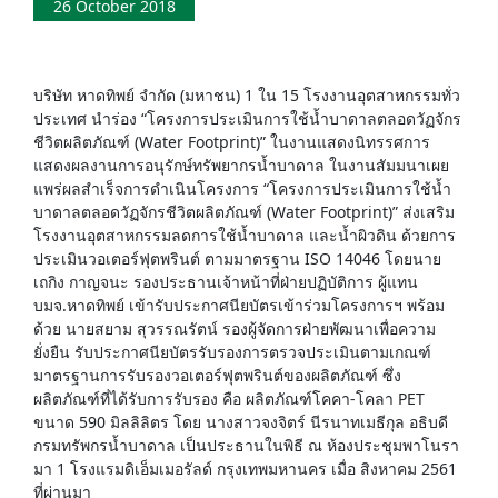
26 October 2018
บริษัท หาดทิพย์ จำกัด (มหาชน) 1 ใน 15 โรงงานอุตสาหกรรมทั่ว
ประเทศ นำร่อง “โครงการประเมินการใช้น้ำบาดาลตลอดวัฏจักร
ชีวิตผลิตภัณฑ์ (Water Footprint)” ในงานแสดงนิทรรศการ
แสดงผลงานการอนุรักษ์ทรัพยากรน้ำบาดาล ในงานสัมมนาเผย
แพร่ผลสำเร็จการดำเนินโครงการ “โครงการประเมินการใช้น้ำ
บาดาลตลอดวัฏจักรชีวิตผลิตภัณฑ์ (Water Footprint)” ส่งเสริม
โรงงานอุตสาหกรรมลดการใช้น้ำบาดาล และน้ำผิวดิน ด้วยการ
ประเมินวอเตอร์ฟุตพรินต์ ตามมาตรฐาน ISO 14046 โดยนาย
เถกิง กาญจนะ รองประธานเจ้าหน้าที่ฝ่ายปฏิบัติการ ผู้แทน
บมจ.หาดทิพย์ เข้ารับประกาศนียบัตรเข้าร่วมโครงการฯ พร้อม
ด้วย นายสยาม สุวรรณรัตน์ รองผู้จัดการฝ่ายพัฒนาเพื่อความ
ยั่งยืน รับประกาศนียบัตรรับรองการตรวจประเมินตามเกณฑ์
มาตรฐานการรับรองวอเตอร์ฟุตพรินต์ของผลิตภัณฑ์ ซึ่ง
ผลิตภัณฑ์ที่ได้รับการรับรอง คือ ผลิตภัณฑ์โคคา-โคลา PET
ขนาด 590 มิลลิลิตร โดย นางสาวจงจิตร์ นีรนาทเมธีกุล อธิบดี
กรมทรัพกรน้ำบาดาล เป็นประธานในพิธี ณ ห้องประชุมพาโนรา
มา 1 โรงแรมดิเอ็มเมอรัลด์ กรุงเทพมหานคร เมื่อ สิงหาคม 2561
ที่ผ่านมา