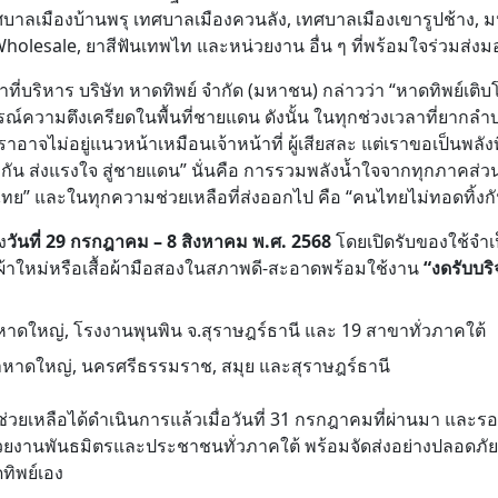
ลเมืองบ้านพรุ เทศบาลเมืองควนลัง, เทศบาลเมืองเขารูปช้าง, มห
Wholesale, ยาสีฟันเทพไท และหน่วยงาน อื่น ๆ ที่พร้อมใจร่วมส่ง
ที่บริหาร บริษัท หาดทิพย์ จำกัด (มหาชน) กล่าวว่า “หาดทิพย์เติบ
์ความตึงเครียดในพื้นที่ชายแดน ดังนั้น ในทุกช่วงเวลาที่ยากลำบา
ราอาจไม่อยู่แนวหน้าเหมือนเจ้าหน้าที่ ผู้เสียสละ แต่เราขอเป็นพลัง
งกัน ส่งแรงใจ สู่ชายแดน”
นั่นคือ การรวมพลังน้ำใจจากทุกภาคส่วนใ
ไทย”
และในทุกความช่วยเหลือที่ส่งออกไป คือ “คนไทยไม่ทอดทิ้ง
ง
วันที่ 29 กรกฎาคม – 8 สิงหาคม พ.ศ. 2568
โดยเปิดรับของใช้จำเ
อผ้าใหม่หรือเสื้อผ้ามือสองในสภาพดี-สะอาดพร้อมใช้งาน
“งดรับบร
าดใหญ่, โรงงานพุนพิน จ.สุราษฎร์ธานี และ 19 สาขาทั่วภาคใต้
าหาดใหญ่, นครศรีธรรมราช, สมุย และสุราษฎร์ธานี
หลือได้ดำเนินการแล้วเมื่อวันที่ 31 กรกฎาคมที่ผ่านมา และรอบท
ยงานพันธมิตรและประชาชนทั่วภาคใต้ พร้อมจัดส่งอย่างปลอดภัยต
ทิพย์เอง