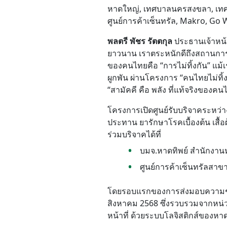
หาดใหญ่, เทศบาลนครสงขลา, เทศบา
ศูนย์การค้าเซ็นทรัล, Makro, Go 
พลตรี พัชร รัตตกุล
ประธานเจ้าหน้า
ยาวนาน
เราตระหนักดี
ถึงสถานการณ
ของคนไทยคือ
“การไม่ทิ้งกัน”
แม้เ
ผูกพัน ผ่านโครงการ
“คนไทยไม่ทิ้
“สามัคคี คือ พลัง ที่แท้จริงของคน
โครงการเปิดศูนย์รับบริจาคระหว่า
ประทาน
ยารักษาโรคเบื้องต้น
เสื้
ร่วมบริจาคได้ที่
บมจ.หาดทิพย์ สำนักงานห
ศูนย์การค้าเซ็นทรัลสาข
โดยรอบแรกของการส่งมอบความช่วยเ
สิงหาคม 2568 ซึ่งรวบรวมจากหน่ว
หน้าที่
ด้วยระบบโลจิสติกส์
ของหาด