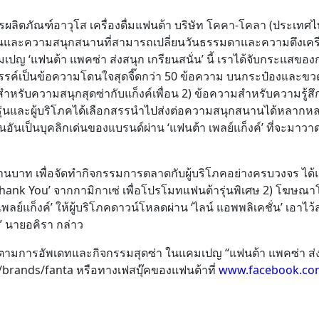
ผลิตภัณฑ์อาวุโส เครื่องดื่มแฟนต้า บริษัท โคคา-โคลา (ประเทศไทย
ีสันและความสนุกสนานที่สามารถเปลี่ยนวันธรรมดาและความตึงเครี
เปญ ‘แฟนต้า แพคซ่า ส่งสนุก เกรียนสนั่น’ นี้ เราได้จับกระแสข
ร้างสรรค์เป็นข้อความโดนใจสุดจี๊ดกว่า 50 ข้อความ บนกระป๋องแล
มสำหรับความสนุกสุดซ่ากับแก็งค์เพื่อน 2) ข้อความสำหรับความรู้สึ
าวัยรุ่นและผู้บริโภคได้เลือกสรรนำไปส่งต่อความสนุกสนานได้หล
ันเป็นบุคลิกเด่นของแบรนด์ผ่าน ‘แฟนต้า เพลย์แก็งค์’ ที่จะมาว
านบาท เพื่อจัดทำกิจกรรมการตลาดกับผู้บริโภคอย่างครบวงจร ได้แก
‘Thank You’ จากกามิกาเซ่ เพื่อโปรโมทแฟนต้ารุ่นพิเศษ 2) โฆษณาโ
เพลย์แก็งค์’ ให้ผู้บริโภคดาวน์โหลดผ่าน ‘ไลน์ แอพพลิเคชั่น’ เอาไว
” นายอคิรา กล่าว
ดตามการอัพเดทและกิจกรรมสุดซ่า ในแคมเปญ “แฟนต้า แพคซ่า ส่งสน
/brands/fanta หรือทางเฟสบุ๊คของแฟนต้าที่
www.facebook.co