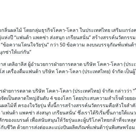
ดลมกลิ่นผลไม้ โดยกลุ่มธุรกิจโคคา-โคลา ในประเทศไทย เสริมแกร่
่แห่งปี “แฟนต้า แพคซ่า ส่งสนุก เกรียนสนั่น” สร้างสรรค์นวัตกรรม
บ “ข้อความโดนใจวัยรุ่น” กว่า 50 ข้อความ ลงบนบรรจุภัณฑ์แฟนต้า ใ
ุกซ่าให้แก่กัน”
สตาส เดลิอาลิส ผู้อำนวยการฝ่ายการตลาด บริษัท โคคา-โคลา (ประ
ส เครื่องดื่มแฟนต้า บริษัท โคคา-โคลา (ประเทศไทย) จำกัด เป็นผู
ารฝ่ายการตลาด บริษัท โคคา-โคลา (ประเทศไทย) จำกัด กล่าวว่า “
ดเป็นตลาดใหญ่อันดับ 4 ของโลก โดยประสบความสำเร็จด้วยยอดขาย
่นผลไม้ที่ ครองใจวัยรุ่น ทั้งนี้การสร้างสรรค์นวัตกรรมคือหัวใจสำ
แฟนต้า แพคซ่า ส่งสนุก เกรียนสนั่น’ ซึ่งเราได้ริเริ่มขึ้นภายใต
ลักของแบรนด์ เพื่อสนับสนุนให้วัยรุ่นและผู้บริโภคไทยกล้าที่จะหล
กับชีวิต ด้วยการส่งต่อและแบ่งปันผลิตภัณฑ์แฟนต้ารุ่นพิเศษพร้อม