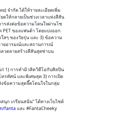
) จำกัด ได้ให้รายละเอียดเพิ่ม
ยดให้กลายเป็นช่วงเวลาแห่งสีสัน
องการส่งต่อข้อความโดนใจผ่านโซ
ะขวด PET ของแฟนต้า โดยแบ่งออก
กใสๆ ของวัยรุ่น และ 3) ข้อความ
ากหลายอารมณ์และสถานการณ์
าดลวดลายสร้างสีสันสุดซ่าบน
่ 1) การทำมิวสิควิดีโอกับศิลปิน
ทรทัศน์ และพิเศษสุด 3) การเปิด
้ส่งข้อความสุดจี๊ดโดนใจในกลุ่ม
ุก เกรียนสนั่น” ได้ทางเว็บไซต์
m/fanta
และ #FantaCheeky