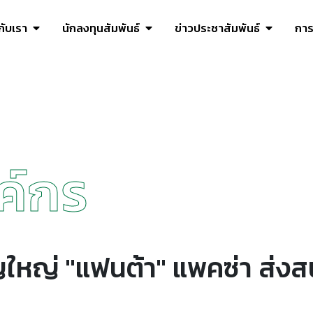
วกับเรา
นักลงทุนสัมพันธ์
ข่าวประชาสัมพันธ์
การ
ค์กร
ใหญ่ "แฟนต้า" แพคซ่า ส่งสน