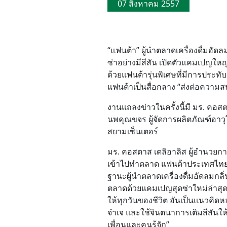
07 สิงหาคม 2557
“แฟนต้า” ผู้นำตลาดเครื่องดื่มอั
ซ่าอย่างมีสีสัน เปิดตัวแคมเปญใหญ
ด้วยแฟนต้ารุ่นพิเศษที่มีการประทั
แฟนต้าเป็นสื่อกลาง “ส่งต่อความสน
งานแถลงข่าวในครั้งนี้มี มร. คอ
นพคุณขจร ผู้จัดการผลิตภัณฑ์อาวุโ
สยามเซ็นเตอร์
มร. คอสตาส เดลิอาลิส ผู้อำนวยก
เข้าไปทำตลาด แฟนต้าประเทศไทยจั
ฐานะผู้นำตลาดเครื่องดื่มอัดลมกลิ
ตลาดด้วยแคมเปญสุดซ่าใหม่ล่าสุด ‘
ให้ทุกวันของชีวิต อันเป็นแนวคิดห
จำเจ และใช้จินตนาการเติมสีสันให้
เพื่อนและคนรู้จัก”