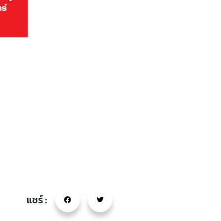
แชร์ :