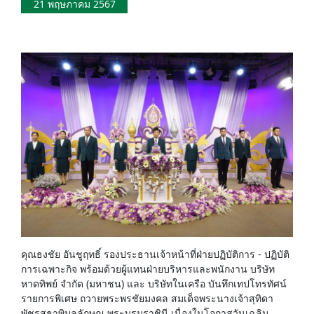
21 พฤษภาคม 2567
คุณธงชัย อันชูฤทธิ์ รองประธานเจ้าหน้าที่ฝ่ายปฏิบัติการ - ปฏิบัติ
การเฉพาะกิจ พร้อมด้วยผู้แทนฝ่ายบริหารและพนักงาน บริษัท
หาดทิพย์ จำกัด (มหาชน) และ บริษัทในเครือ บันทึกเทปโทรทัศน์
รายการพิเศษ ถวายพระพรชัยมงคล สมเด็จพระนางเจ้าสุทิดา
พัชรสุธาพิมลลักษณ พระบรมราชินี เนื่องในโอกาสวันเฉลิม