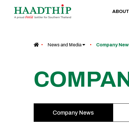
ABOUT
News and Media
Company Ne
COMPA
Company News