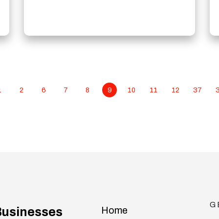
1
2
6
7
8
9
10
11
12
37
G
Home
usinesses