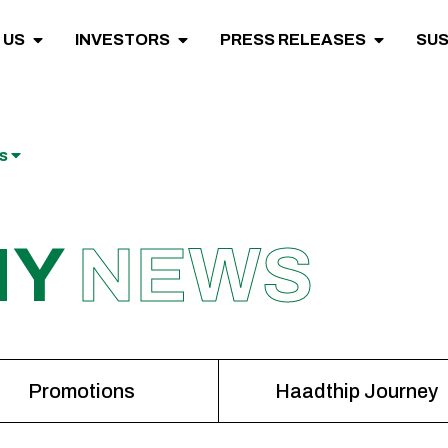
 US
INVESTORS
PRESS RELEASES
SUS
ws
NY
NEWS
Promotions
Haadthip Journey