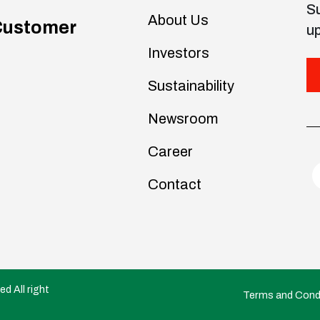
Su
About Us
Customer
u
Investors
Sustainability
Newsroom
Career
Contact
d All right
Terms and Cond