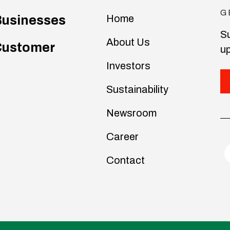
G
Home
usinesses
Su
About Us
Customer
u
Investors
Sustainability
Newsroom
Career
Contact