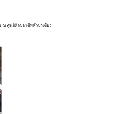
ม ณ ศูนย์ศิลปอาชีพหัวป่าเขียว