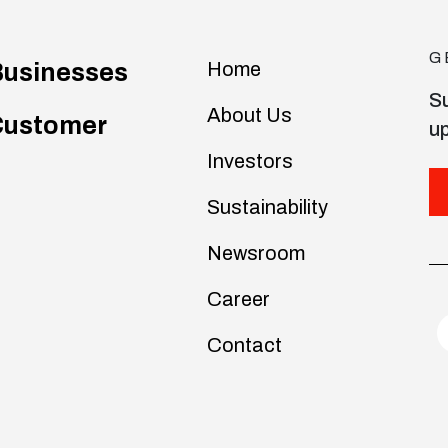
G
Home
usinesses
Su
About Us
Customer
u
Investors
Sustainability
Newsroom
Career
Contact